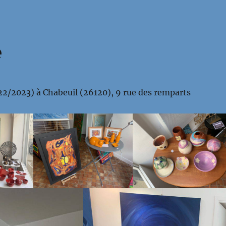
e
2/2023) à Chabeuil (26120), 9 rue des remparts