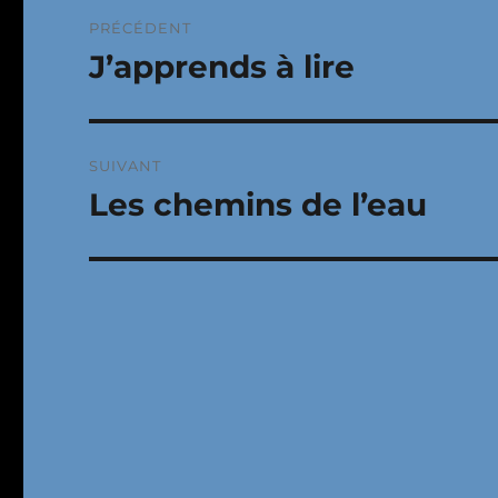
Navigation
PRÉCÉDENT
de
J’apprends à lire
Publication
précédente :
l’article
SUIVANT
Les chemins de l’eau
Publication
suivante :