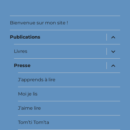
Bienvenue sur mon site !
ouvrir
Publications
le
sous-
menu
ouvrir
Livres
le
sous-
menu
ouvrir
Presse
le
sous-
menu
J’apprends à lire
Moi je lis
J’aime lire
Tom’ti Tom’ta