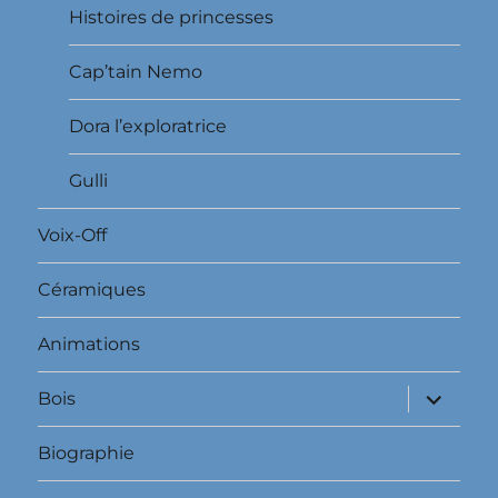
Histoires de princesses
Cap’tain Nemo
Dora l’exploratrice
Gulli
Voix-Off
Céramiques
Animations
ouvrir
Bois
le
sous-
menu
Biographie