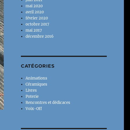
mai 2020
avril 2020
février 2020
octobre 2017
mai 2017
décembre 2016
CATÉGORIES
Animations
Céramiques
Livres
Poterie
Rencontres et dédicaces
Voix-Off