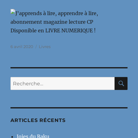
Disponible en LIVRE NUMERIQUE !
Publié
Catégories
6 avril 2020
Livres
le
RE
Recherche
pour :
ARTICLES RÉCENTS
Joies du Raku