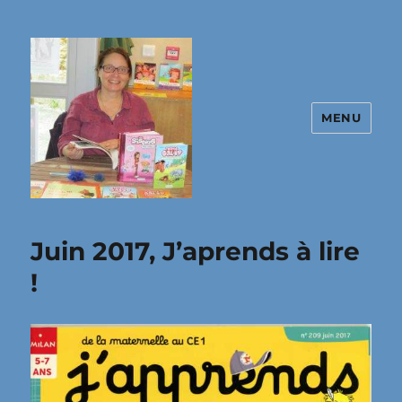
MENU
Site de Christine Frasseto, autrice
jeunesse
Juin 2017, J’aprends à lire
!