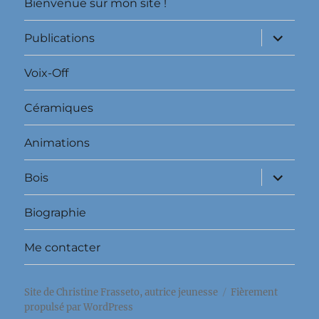
Bienvenue sur mon site !
ouvrir
Publications
le
sous-
menu
Voix-Off
Céramiques
Animations
ouvrir
Bois
le
sous-
menu
Biographie
Me contacter
Site de Christine Frasseto, autrice jeunesse
Fièrement
propulsé par WordPress