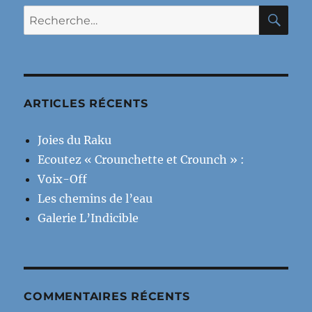
ENT
RE
Recherche
E
pour :
ARTICLES RÉCENTS
Joies du Raku
Ecoutez « Crounchette et Crounch » :
Voix-Off
Les chemins de l’eau
Galerie L’Indicible
COMMENTAIRES RÉCENTS