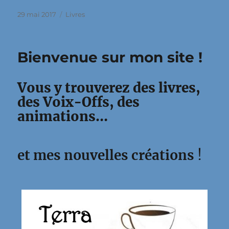
Publié
Catégories
29 mai 2017
Livres
le
Bienvenue sur mon site !
Vous y trouverez des livres,
des Voix-Offs, des
animations…
et mes nouvelles créations
!